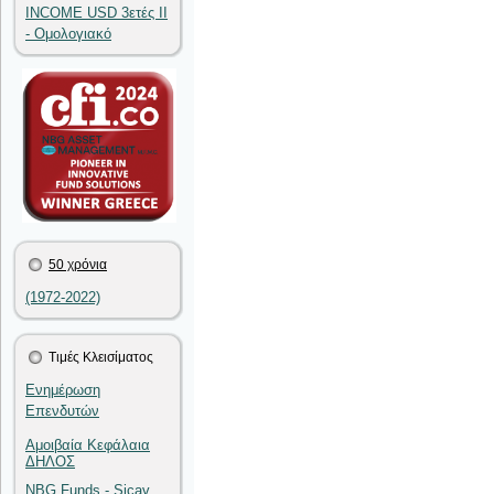
INCOME USD 3ετές II
- Ομολογιακό
50 χρόνια
(1972-2022)
Τιμές Κλεισίματος
Ενημέρωση
Επενδυτών
Αμοιβαία Κεφάλαια
ΔΗΛΟΣ
NBG Funds - Sicav