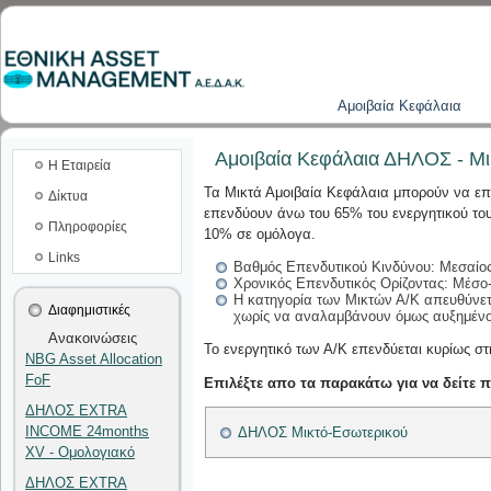
Aμοιβαία Kεφάλαια
Αμοιβαία Κεφάλαια ΔΗΛΟΣ - Μι
Η Εταιρεία
Τα Μικτά Αμοιβαία Κεφάλαια μπορούν να επε
Δίκτυα
επενδύουν άνω του 65% του ενεργητικού του
Πληροφορίες
10% σε ομόλογα.
Links
Βαθμός Επενδυτικού Κινδύνου: Μεσαίο
Χρονικός Επενδυτικός Ορίζοντας: Μέσο-
Η κατηγορία των Μικτών Α/Κ απευθύνετ
Διαφημιστικές
χωρίς να αναλαμβάνουν όμως
α
υξημένο
Ανακοινώσεις
Το ενεργητικό των Α/Κ επενδύεται κυρίως 
NBG Asset Allocation
FoF
Επιλέξτε απο τα παρακάτω για να δείτε 
ΔΗΛΟΣ EXTRA
INCOME 24months
ΔΗΛΟΣ Μικτό-Εσωτερικού
XV - Ομολογιακό
ΔΗΛΟΣ EXTRA