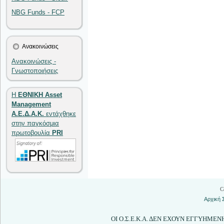
NBG Funds - FCP
Ανακοινώσεις
Ανακοινώσεις -
Γνωστοποιήσεις
Η
ΕΘΝΙΚΗ Asset
Management
Α.Ε.Δ.Α.Κ.
εντάχθηκε
στην παγκόσμια
πρωτοβουλία
PRI
C
Αρχική 
ΟΙ Ο.Σ.Ε.Κ.Α. ΔΕΝ ΕΧΟΥΝ ΕΓΓΥΗΜΕ